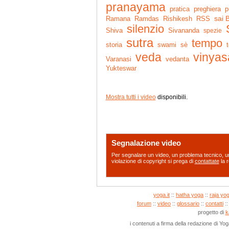
pranayama
pratica
preghiera
p
sai 
Ramana
Ramdas
RSS
Rishikesh
silenzio
Shiva
Sivananda
spezie
sutra
tempo
storia
swami
sè
t
veda
vinyas
vedanta
Varanasi
Yukteswar
Mostra tutti i video
disponibili.
Segnalazione video
Per segnalare un video, un problema tecnico, un
violazione di copyright si prega di
contattate
la r
yoga.it
::
hatha yoga
::
raja yo
forum
::
video
::
glossario
::
contatti
:
progetto di
k
i contenuti a firma della redazione di Yo