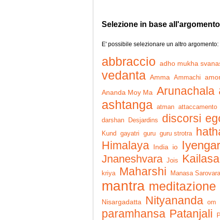
Selezione in base all'argomento
E' possibile selezionare un altro argomento:
abbraccio
adho mukha svana
vedanta
Amma
Ammachi
amo
Arunachala
Ananda Moy Ma
ashtanga
atman
attaccamento
discorsi
eg
darshan
Desjardins
hath
Kund
gayatri
guru
guru strotra
Iyenga
Himalaya
India
io
Kailasa
Jnaneshvara
Jois
Maharshi
kriya
Manasa Sarovar
mantra
meditazione
Nityananda
Nisargadatta
om
Patanjali
paramhansa
P