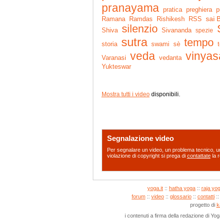
pranayama
pratica
preghiera
p
sai 
Ramana
Ramdas
RSS
Rishikesh
silenzio
Shiva
Sivananda
spezie
sutra
tempo
storia
swami
sè
t
veda
vinyas
vedanta
Varanasi
Yukteswar
Mostra tutti i video
disponibili.
Segnalazione video
Per segnalare un video, un problema tecnico, un
violazione di copyright si prega di
contattate
la r
yoga.it
::
hatha yoga
::
raja yo
forum
::
video
::
glossario
::
contatti
:
progetto di
k
i contenuti a firma della redazione di Yo