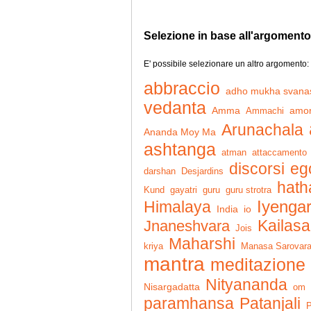
Selezione in base all'argomento
E' possibile selezionare un altro argomento:
abbraccio
adho mukha svana
vedanta
Amma
Ammachi
amo
Arunachala
Ananda Moy Ma
ashtanga
atman
attaccamento
discorsi
eg
darshan
Desjardins
hath
Kund
gayatri
guru
guru strotra
Iyenga
Himalaya
India
io
Kailasa
Jnaneshvara
Jois
Maharshi
kriya
Manasa Sarovar
mantra
meditazione
Nityananda
Nisargadatta
om
Patanjali
paramhansa
P