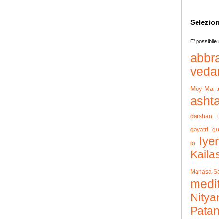
Selezion
E' possibile
abbr
veda
Moy Ma
asht
darshan
D
gayatri
gu
Iye
io
Kaila
Manasa Sa
medi
Nitya
Patanj