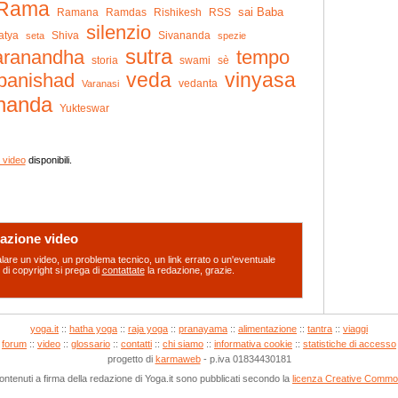
Rama
sai Baba
Ramana
Ramdas
RSS
Rishikesh
silenzio
atya
Shiva
Sivananda
seta
spezie
sutra
tempo
aranandha
storia
swami
sè
panishad
veda
vinyasa
vedanta
Varanasi
nanda
Yukteswar
i video
disponibili.
azione video
are un video, un problema tecnico, un link errato o un'eventuale
 di copyright si prega di
contattate
la redazione, grazie.
yoga.it
::
hatha yoga
::
raja yoga
::
pranayama
::
alimentazione
::
tantra
::
viaggi
forum
::
video
::
glossario
::
contatti
::
chi siamo
::
informativa cookie
::
statistiche di accesso
progetto di
karmaweb
- p.iva 01834430181
contenuti a firma della redazione di Yoga.it sono pubblicati secondo la
licenza Creative Comm