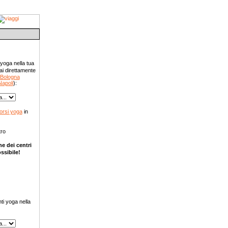
 yoga nella tua
ai direttamente
Bologna
Napoli
):
orsi yoga
in
ro
e dei centri
ssibile!
yoga
ti yoga nella