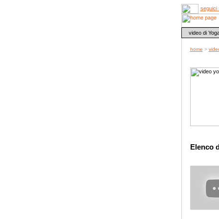
seguici 
video di Yoga
home
>
vide
Elenco 