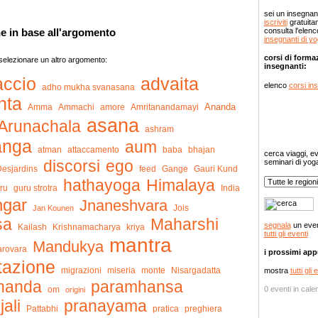
sei un insegna
iscriviti
gratuita
consulta l'elenc
e in base all'argomento
insegnanti di y
corsi di forma
 selezionare un altro argomento:
insegnanti:
accio
advaita
elenco
corsi in
adho mukha svanasana
nta
Ananda
Amma
Ammachi
amore
Amritanandamayi
asana
Arunachala
ashram
anga
aum
Eventi e se
atman
attaccamento
baba
bhajan
cerca viaggi, ev
discorsi
ego
seminari di yoga
esjardins
feed
Gange
Gauri Kund
hathayoga
Himalaya
ru
India
guru strotra
ngar
Jnaneshvara
Jois
Jan Kounen
sa
Maharshi
segnala
un even
Kailash
Krishnamacharya
kriya
tutti gli eventi
mantra
Mandukya
rovara
i prossimi ap
tazione
miseria
monte
Nisargadatta
migrazioni
mostra
tutti gli 
nanda
paramhansa
om
0 eventi in cale
origini
ali
pranayama
Pattabhi
pratica
preghiera