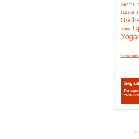
purnima
satsang
s
Sridh
U
teoria
Yoga
Mostra tutti 
Segnal
Per segnal
violazione
i 