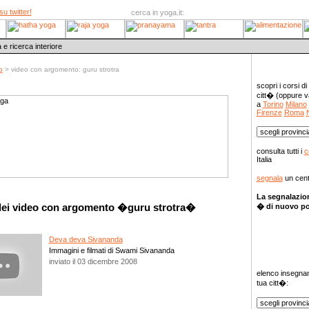
su twitter!
cerca in yoga.it:
 e ricerca interiore
o
> video con argomento: guru strotra
Corsi yoga
scopri i corsi di
citt� (oppure v
a
Torino
Milano
Firenze
Roma
consulta tutti i
c
Italia
segnala
un cent
La segnalazion
dei video con argomento �guru strotra�
� di nuovo po
Deva deva Sivananda
Immagini e filmati di Swami Sivananda
inviato il 03 dicembre 2008
Insegnanti 
elenco insegnan
tua citt�: