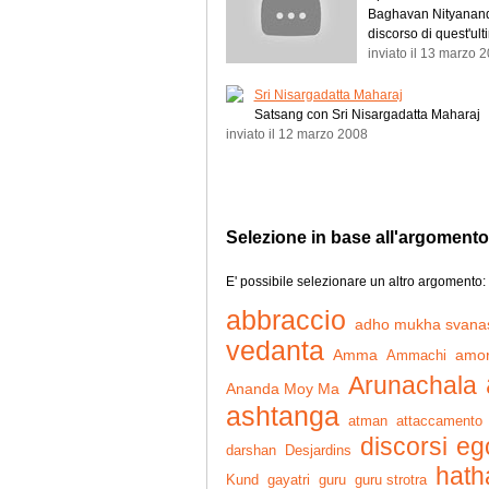
Baghavan Nityanand
discorso di quest'ult
inviato il 13 marzo 
Sri Nisargadatta Maharaj
Satsang con Sri Nisargadatta Maharaj
inviato il 12 marzo 2008
Selezione in base all'argomento
E' possibile selezionare un altro argomento:
abbraccio
adho mukha svana
vedanta
Amma
Ammachi
amo
Arunachala
Ananda Moy Ma
ashtanga
atman
attaccamento
discorsi
eg
darshan
Desjardins
hath
Kund
gayatri
guru
guru strotra