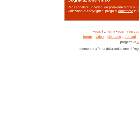
Segnalazione video
Per segnalare un video, un problema tecnico, un
violazione di copyright si prega di
contattate
la r
yoga.it
::
hatha yoga
::
raja yo
forum
::
video
::
glossario
::
contatti
:
progetto di
k
i contenuti a firma della redazione di Yo