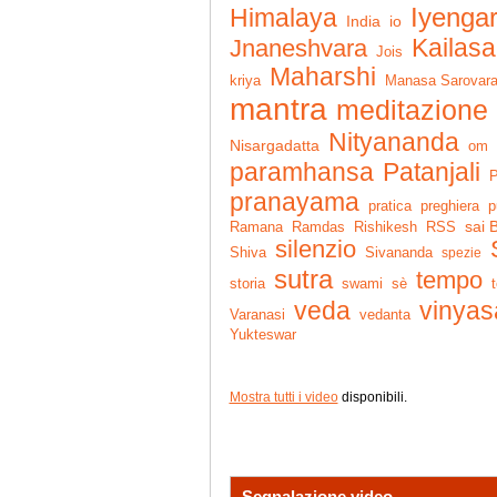
Iyenga
Himalaya
India
io
Kailasa
Jnaneshvara
Jois
Maharshi
kriya
Manasa Sarovar
mantra
meditazione
Nityananda
Nisargadatta
om
Patanjali
paramhansa
P
pranayama
pratica
preghiera
p
sai 
Ramana
Ramdas
RSS
Rishikesh
silenzio
Shiva
Sivananda
spezie
sutra
tempo
storia
swami
sè
t
veda
vinyas
vedanta
Varanasi
Yukteswar
Mostra tutti i video
disponibili.