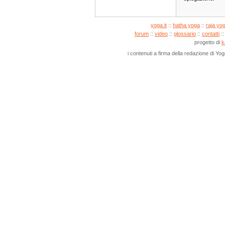
yoga.it
::
hatha yoga
::
raja yo
forum
::
video
::
glossario
::
contatti
:
progetto di
k
i contenuti a firma della redazione di Yo