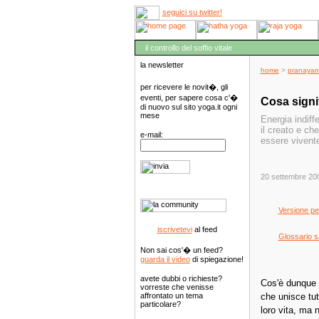
seguici su twitter!
il controllo del soffio vitale
home
>
pranaya
per ricevere le novit�, gli
eventi, per sapere cosa c'�
Cosa signi
di nuovo sul sito yoga.it ogni
mese
Energia indiff
il creato e ch
e-mail:
essere vivent
20 settembre 20
Versione pe
iscrivetevi
al feed
Glossario s
Non sai cos'� un feed?
guarda il video
di spiegazione!
avete dubbi o richieste?
Cos'è dunque 
vorreste che venisse
che unisce tutt
affrontato un tema
particolare?
loro vita, ma 