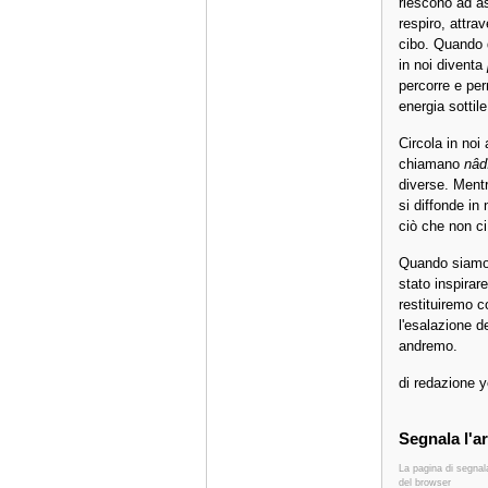
riescono ad a
respiro, attrav
cibo. Quando 
in noi diventa
percorre e per
energia sottile
Circola in noi 
chiamano
nâd
diverse. Mentr
si diffonde in
ciò che non ci
Quando siamo n
stato inspirar
restituiremo c
l'esalazione d
andremo.
di redazione y
Segnala l'ar
La pagina di segnal
del browser