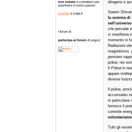
idrogeno o azo
non esitate
a contattarci per
esprimere il vostro parere:
Swami Shivan
scrivete
a yoga.it
la somma di t
nell'universo
che pervade e 
si manifesta i
momento in fo
partecipa ai forum
di yoga.it
Radiazioni el
magnetismo, gr
pensiero rappr
prâna
: noi es
Il
Prâna
in rea
appare moltep
diverse funzio
Il
prâna
, proc
accumulato ne
in particolare 
fornisce il pot
corrente ener
volontariame
Tutti gli esser