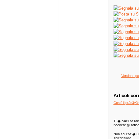
Versione pe
Articoli corr
Cos'è il prânây
Ti � piaciuto l'ar
ricevere gli artic
Non sai cos'� u
spiegazione!