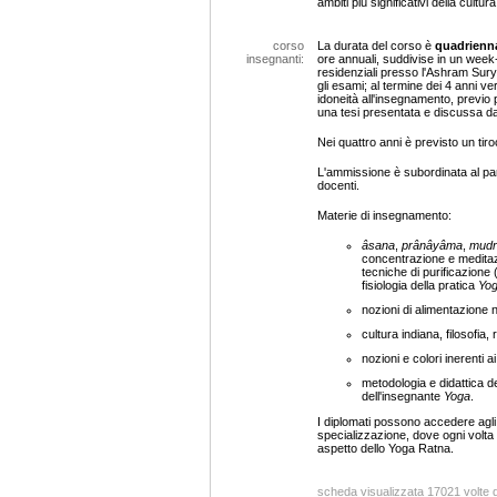
ambiti più significativi della cultur
corso
La durata del corso è
quadrienn
insegnanti:
ore annuali, suddivise in un week-
residenziali presso l'Ashram Sur
gli esami; al termine dei 4 anni ve
idoneità all'insegnamento, previo
una tesi presentata e discussa da
Nei quattro anni è previsto un tiro
L'ammissione è subordinata al par
docenti.
Materie di insegnamento:
âsana
,
prânâyâma
,
mudr
concentrazione e meditaz
tecniche di purificazione 
fisiologia della pratica
Yo
nozioni di alimentazione n
cultura indiana, filosofia, r
nozioni e colori inerenti a
metodologia e didattica d
dell'insegnante
Yoga
.
I diplomati possono accedere agli
specializzazione, dove ogni volta 
aspetto dello Yoga Ratna.
scheda visualizzata 17021 volte 