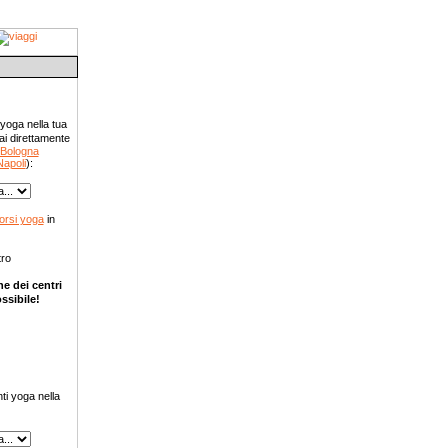
 yoga nella tua
ai direttamente
Bologna
Napoli
):
orsi yoga
in
ro
e dei centri
ssibile!
yoga
ti yoga nella