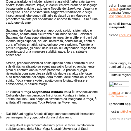
Questa tradizione include i sistemi classici di
hatha
,
raja
,
karma
,
bhakti
,
jnana
,
mantra
,
kriya
,
kundalini
ed altre branche dello yoga
sei un insegna
basate sulle antiche tradizioni e filosofie del
Samkhya
,
Vedanta
e
iscriviti
gratuita
Sannyasa
. Esso è basato sulla saggezza tradizionale e sugli
consulta l'elenc
insegnamenti, che sono raffinati e rivalutati da un Maestro e
insegnanti di y
precettore vivente per soddisfare le necessità attuali. Esso è una
tradizione vivente.
corsi di forma
insegnanti:
Satyananda Yoga fornisce un approccio solido, sistematico e
graduale, basato sulla sicurezza e sul buon senso. Lezioni di
elenco
corsi in
Satyananda Yoga sono attualmente impartite in differenti parti del
mondo, negli ospedali, scuole, università, centri sociali, centri di
cura, uffici governativi, istituzioni sportive e prigioni. Tramite la
pratica regolare, gli allievi delle lezioni di Satyananda Yoga fanno
esperienza di una maggiore stabilità, pace, forza, salute e
benessere.
Eventi e se
Stress, preoccupazioni ed ansia spesso sono il risultato di uno
cerca viaggi, ev
stile di vita focalizzato su eventi passati o futuri ed ampiamente
seminari di yoga
privo di contatto con la realtà presente. La pratica di
yoga
risveglia la consapevolezza dell'individuo e canalizza le forze
auto-terapeutiche del corpo, della mente, delle emozioni e dello
spirito.
Yoga
viene a volte tradotto come lo stato di essere
consapevoli, di essere svegli.
La Scuola di Yoga
Satyananda Ashram Italia
è un'Associazione
segnala
un even
Culturale che non persegue fini di lucro. Fondata in Italia, a
tutti gli eventi
Torino, nel 1982, allo scopo di diffondere ed insegnare lo Yoga, è
affiliata all'International Yoga Fellowship Movement.
i prossimi ap
mostra
tutti gli 
so
Dal 1986 ad oggi la Scuola di Yoga conduce corsi di formazione
i:
per insegnanti di yoga, della durata di due anni.
0 eventi in cale
In seguito al superamento di esami pratici e teorici svolti con la
collaborazione della Bihar Yoga Bharati (Università di Studi