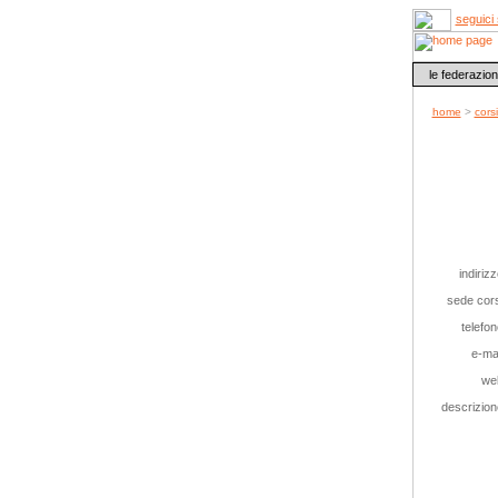
seguici 
le federazion
home
>
cors
indirizz
sede cors
telefon
e-mai
we
descrizion