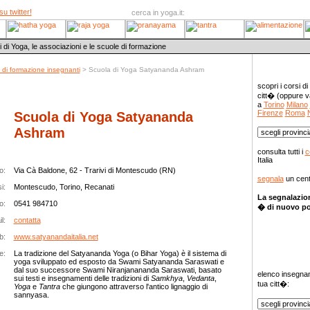
su twitter!
cerca in yoga.it:
i di Yoga, le associazioni e le scuole di formazione
i di formazione insegnanti
> Scuola di Yoga Satyananda Ashram
Corsi yoga
scopri i corsi di
citt� (oppure v
a
Torino
Milano
Firenze
Roma
Scuola di Yoga Satyananda
Ashram
consulta tutti i
c
Italia
o:
Via Cà Baldone, 62 - Trarivi di Montescudo (RN)
segnala
un cent
i:
Montescudo, Torino, Recanati
La segnalazion
o:
0541 984710
� di nuovo po
l:
contatta
b:
www.satyanandaitalia.net
e:
La tradizione del Satyananda Yoga (o Bihar Yoga) è il sistema di
yoga sviluppato ed esposto da Swami Satyananda Saraswati e
Insegnanti 
dal suo successore Swami Niranjanananda Saraswati, basato
elenco insegnan
sui testi e insegnamenti delle tradizioni di
Samkhya
,
Vedanta
,
tua citt�:
Yoga
e
Tantra
che giungono attraverso l'antico lignaggio di
sannyasa.