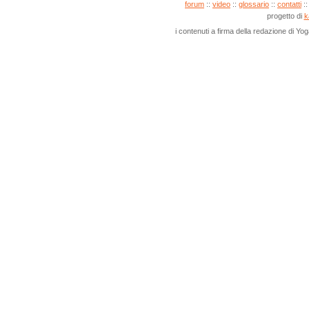
forum
::
video
::
glossario
::
contatti
:
progetto di
k
i contenuti a firma della redazione di Yo