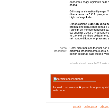
consente il raggiungimento della p
asana.
Gli insegnanti certificati Iyengar
direttamente da B.K.S. Iyengar o
Light on Yoga Italia.
L'associazione
Light on Yoga Ita
promozione della conoscenza e la
i principi del metodo concepito d
dai suoi figli Geeta e Prashant Iy
funzione di continuo collegamento f
nel mondo diffondono, praticano e
corso
Corsi di formazione triennali con esa
insegnanti:
diplomi di insegnamento (i corsi so
senior designati dallo stesso Iyen
scheda visualizzata 24513 volte 
La vostra scuola non � presente oppure qualc
redazione.
yoga.it
::
hatha yoga
::
raja yo